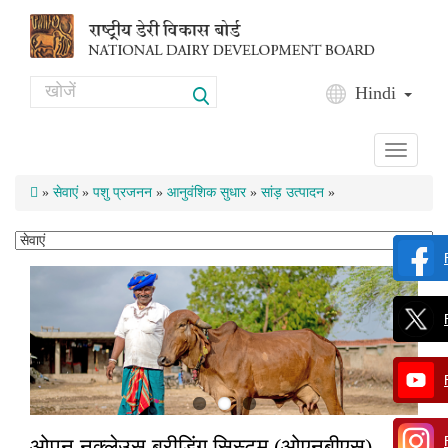
Skip to main content
Search
Hindi
Search form
Toggle
navigati
»
सेवाएं
»
पशु प्रजनन
»
आनुवंशिक सुधार
»
सांड़ उत्पादन
»
ओपन नुक्लेउस ब्रीडिंग सिस्टम (ओएनबीएस)