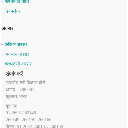
गोपनीयता नीति
डिस्क्लेमर
अवसर
कैरियर अवसर
व्यवसाय अवसर
कंसल्टेंसी अवसर
संपर्क करें
राष्‍ट्रीय डेरी विकास बोर्ड
आणंद – 388 001,
गुजरात, भारत
दूरभाष:
91-2692-260148
260149, 260159, 260160
फैक्‍स: 91-2692-260157, 260159