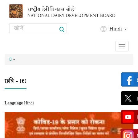
Skip to main content
Search
Hindi
Search form
Toggle
navigati
»
छबि - 09
Language
Hindi