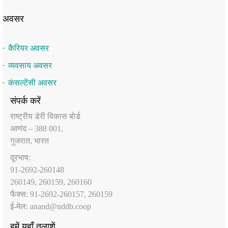
अवसर
कैरियर अवसर
व्यवसाय अवसर
कंसल्टेंसी अवसर
संपर्क करें
राष्‍ट्रीय डेरी विकास बोर्ड
आणंद – 388 001,
गुजरात, भारत
दूरभाष:
91-2692-260148
260149, 260159, 260160
फैक्‍स: 91-2692-260157, 260159
ई-मेल:
anand@nddb.coop
हमें यहाँ तलाशें