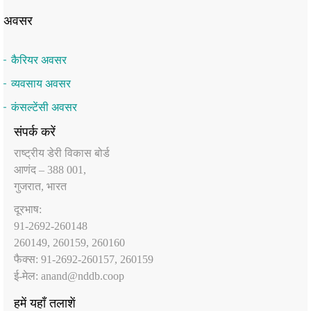
अवसर
कैरियर अवसर
व्यवसाय अवसर
कंसल्टेंसी अवसर
संपर्क करें
राष्‍ट्रीय डेरी विकास बोर्ड
आणंद – 388 001,
गुजरात, भारत
दूरभाष:
91-2692-260148
260149, 260159, 260160
फैक्‍स: 91-2692-260157, 260159
ई-मेल:
anand@nddb.coop
हमें यहाँ तलाशें